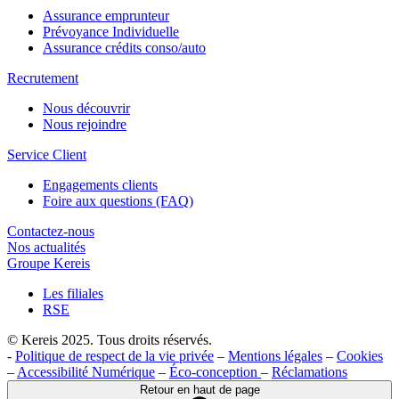
Assurance emprunteur
Prévoyance Individuelle
Assurance crédits conso/auto
Recrutement
Nous découvrir
Nous rejoindre
Service Client
Engagements clients
Foire aux questions (FAQ)
Contactez-nous
Nos actualités
Groupe Kereis
Les filiales
RSE
© Kereis 2025. Tous droits réservés.
-
Politique de respect de la vie privée
–
Mentions légales
–
Cookies
–
Accessibilité Numérique
–
Éco-conception
–
Réclamations
Retour en haut de page